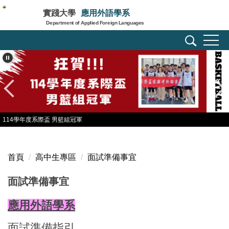
跳
實踐大學
應用外語學系
到
Department of Applied Foreign Languages
主
要
內
容
區
114學年度系際盃 男籃組冠軍
首頁
高中生專區
面試準備事宜
面試準備事宜
應用外語學系
面試準備指引