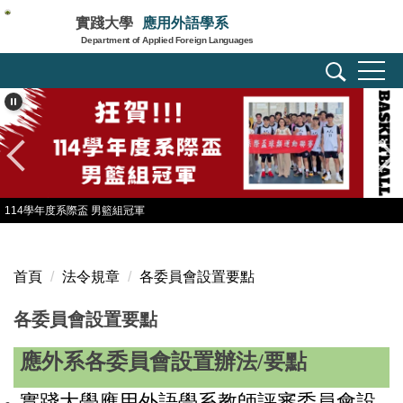
跳
實踐大學
應用外語學系
到
Department of Applied Foreign Languages
主
要
內
容
區
114學年度系際盃 男籃組冠軍
首頁
法令規章
各委員會設置要點
各委員會設置要點
應外系各委員會設置辦法/要點
實踐大學應用外語學系教師評審委員會設