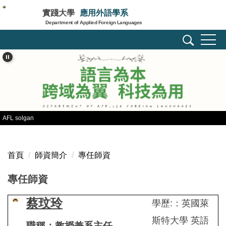
跳
實踐大學
應用外語學系
到
Department of Applied Foreign Languages
主
要
內
容
區
AFL solgan
首頁
師資簡介
專任師資
專任師資
蔡玟玲
學歷:：英國萊
斯特大學 英語
職稱：教授兼系主任