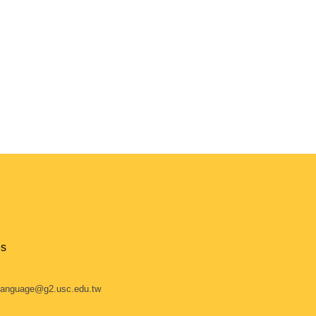
s
uage@g2.usc.edu.tw